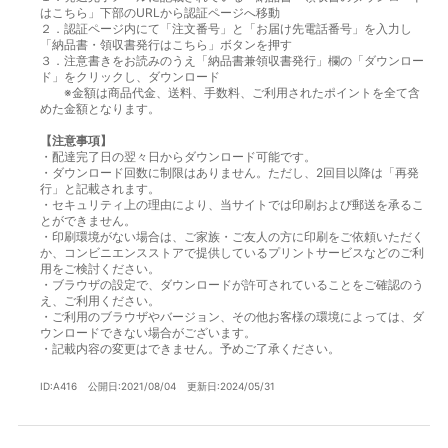
はこちら」下部のURLから認証ページへ移動
２．認証ページ内にて「注文番号」と「お届け先電話番号」を入力し
「納品書・領収書発行はこちら」ボタンを押す
３．注意書きをお読みのうえ「納品書兼領収書発行」欄の「ダウンロー
ド」をクリックし、ダウンロード
※金額は商品代金、送料、手数料、ご利用されたポイントを全て含
めた金額となります。
【注意事項】
・配達完了日の翌々日からダウンロード可能です。
・ダウンロード回数に制限はありません。ただし、2回目以降は「再発
行」と記載されます。
・セキュリティ上の理由により、当サイトでは印刷および郵送を承るこ
とができません。
・印刷環境がない場合は、ご家族・ご友人の方に印刷をご依頼いただく
か、コンビニエンスストアで提供しているプリントサービスなどのご利
用をご検討ください。
・ブラウザの設定で、ダウンロードが許可されていることをご確認のう
え、ご利用ください。
・ご利用のブラウザやバージョン、その他お客様の環境によっては、ダ
ウンロードできない場合がございます。
・記載内容の変更はできません。予めご了承ください。
ID:A416
公開日:2021/08/04
更新日:2024/05/31