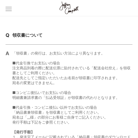
領収書について
「領収書」の発行は、お支払い方法により異なります。
■代金引換でお支払いの場合
注文商品到着の際に配送伝票に貼付されている「配送会社控え」を領収
書としてご利用ください。
配送先としてご指定いただいたお名前が領収書に印字されます。
宛名の変更はできません。
■コンビニ後払いでお支払いの場合
明細書兼請求書の「払込受領証」が領収書の代わりとなります。
■代金引換・コンビニ後払い以外でお支払いの場合
「納品書兼領収書」を領収書としてご利用ください。
宛名は「__様」の部分にお客様ご自身でご記入ください。
発行手順は下記をご参照ください。
【発行手順】
１．発送完了メールに記載されている「納品書・領収書のダウンロード