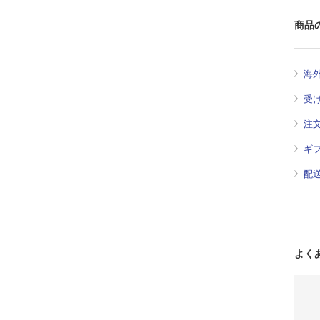
商品
海
受
注
ギ
配
よく