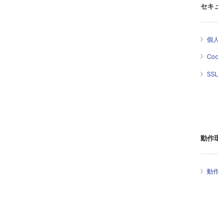
セキ
個
Co
SS
動作
動