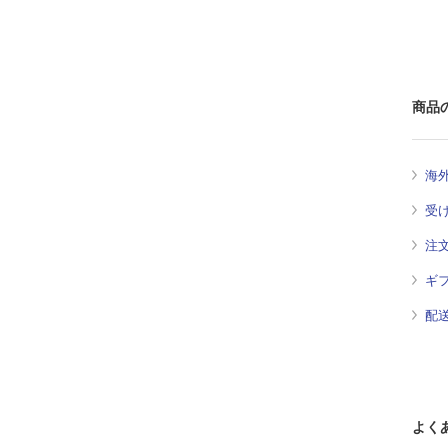
商品
海
受
注
ギ
配
よく