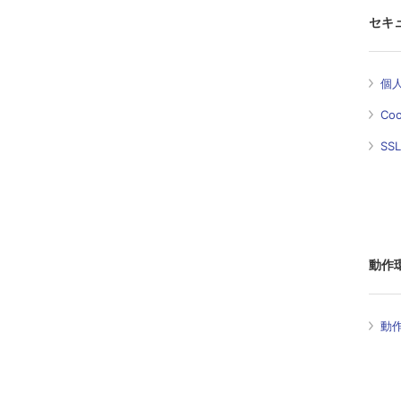
セキ
個
Co
SS
動作
動