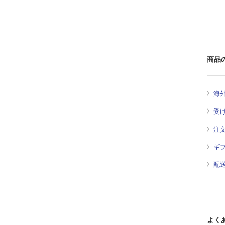
商品
海
受
注
ギ
配
よく