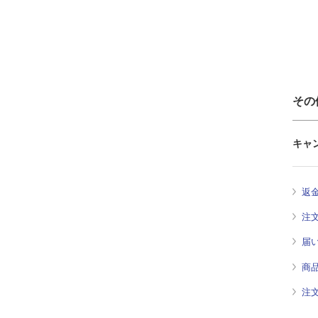
その
キャ
返
注
届
商
注