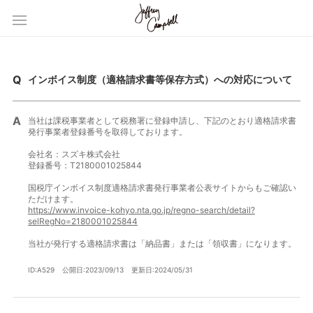
インボイス制度（適格請求書等保存方式）への対応について
当社は課税事業者として税務署に登録申請し、下記のとおり適格請求書
発行事業者登録番号を取得しております。
会社名：スズキ株式会社
登録番号：T2180001025844
国税庁インボイス制度適格請求書発行事業者公表サイトからもご確認い
ただけます。
https://www.invoice-kohyo.nta.go.jp/regno-search/detail?
selRegNo=2180001025844
当社が発行する適格請求書は「納品書」または「領収書」になります。
ID:A529
公開日:2023/09/13
更新日:2024/05/31