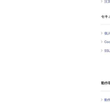
注
セキ
個
Co
SS
動作
動