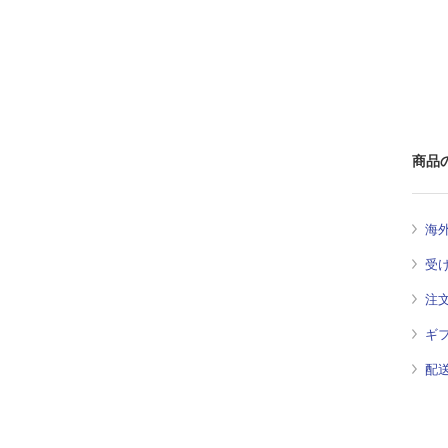
商品
海
受
注
ギ
配