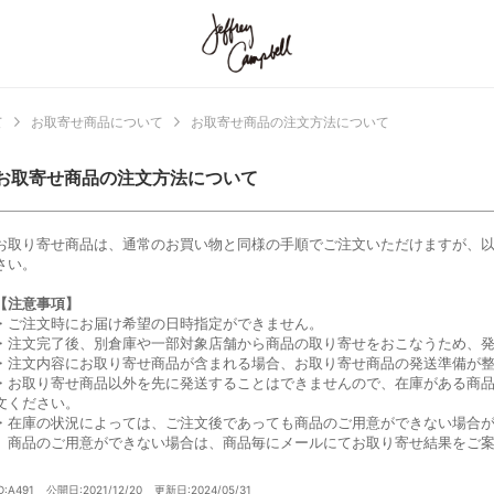
て
お取寄せ商品について
お取寄せ商品の注文方法について
お取寄せ商品の注文方法について
お取り寄せ商品は、通常のお買い物と同様の手順でご注文いただけますが、
さい。
【注意事項】
・ご注文時にお届け希望の日時指定ができません。
・注文完了後、別倉庫や一部対象店舗から商品の取り寄せをおこなうため、発
・注文内容にお取り寄せ商品が含まれる場合、お取り寄せ商品の発送準備が
・お取り寄せ商品以外を先に発送することはできませんので、在庫がある商
文ください。
・在庫の状況によっては、ご注文後であっても商品のご用意ができない場合
商品のご用意ができない場合は、商品毎にメールにてお取り寄せ結果をご案
D:A491
公開日:2021/12/20
更新日:2024/05/31