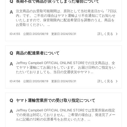
長期不在で商品が戻ってしまった場合について
注文商品のお受取可能期間は、原則として当社発送日から「7日以
内」です。 ご不在の場合はヤマト運輸より不在通知にてお知らせ
いたしますので、保管期限内に配送希望日を調整のうえ、商品を
お受取りください。 ...
詳しく見る
ID:A155
公開日:2020/08/19
更新日:2024/05/31
商品の配達業者について
Jeffrey Campbell OFFICIAL ONLINE STOREでの注文商品は、全
てヤマト運輸にてお届けをしています。 お届け日時のご指定をい
ただいておりましても、当日の交通状況やヤマト...
詳しく見る
ID:A156
公開日:2020/08/19
更新日:2024/05/31
ヤマト運輸営業所での受け取り指定について
Jeffrey Campbell OFFICIAL ONLINE STOREでは営業所留め指定
での発送は対応しておりません。 ご希望の場合は、発送完了メー
ルに記載の12桁の伝票番号をお控えいただき、...