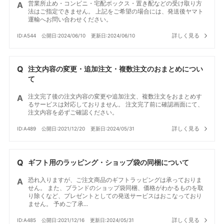
営業所止め・コンビニ・宅配ボックス・置き配などの受け取り方
法はご指定できません。 上記をご希望の場合には、発送後ヤマト
運輸へお問い合わせください。
詳しく見る
ID:A544
公開日:2024/06/10
更新日:2024/06/10
注文内容の変更・追加注文・複数注文のおまとめについ
て
注文完了後の注文内容の変更や追加注文、複数注文をおまとめす
るサービスは対応しておりません。 注文完了前に確認画面にて、
注文内容を必ずご確認ください。
詳しく見る
ID:A489
公開日:2021/12/20
更新日:2024/05/31
ギフト用のラッピング・ショップ袋の同梱について
恐れ入りますが、ご注文商品のギフトラッピングは承っておりま
せん。 また、ブランドのショップ袋同梱、価格がわかるものを取
り除くなど、プレゼントとしての発送サービスはおこなっており
ません。 予めご了承...
詳しく見る
ID:A485
公開日:2021/12/16
更新日:2024/05/31