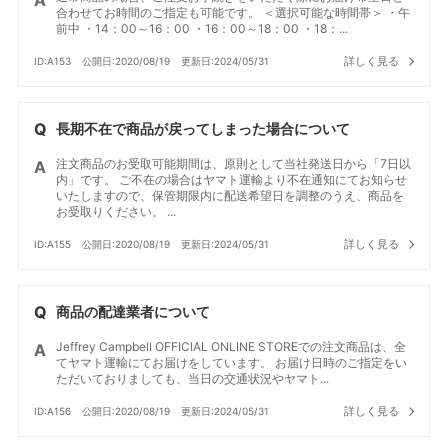
合わせてお時間のご指定も可能です。 ＜選択可能な時間帯＞ ・午
前中 ・14：00～16：00 ・16：00～18：00 ・18：...
詳しく見る
ID:A153
公開日:2020/08/19
更新日:2024/05/31
長期不在で商品が戻ってしまった場合について
注文商品のお受取可能期間は、原則として当社発送日から「7日以
内」です。 ご不在の場合はヤマト運輸より不在通知にてお知らせ
いたしますので、保管期限内に配送希望日を調整のうえ、商品を
お受取りください。 ...
詳しく見る
ID:A155
公開日:2020/08/19
更新日:2024/05/31
商品の配達業者について
Jeffrey Campbell OFFICIAL ONLINE STOREでの注文商品は、全
てヤマト運輸にてお届けをしています。 お届け日時のご指定をい
ただいておりましても、当日の交通状況やヤマト...
詳しく見る
ID:A156
公開日:2020/08/19
更新日:2024/05/31