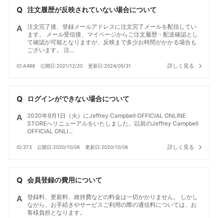
注文履歴が反映されていない場合について
注文完了後、登録メールアドレスに注文完了メールを配信してい
ます。 メール受信後、マイページからご注文履歴・配送確認とし
て確認が可能となりますが、反映まで多少お時間がかかる場合も
ございます。 注...
詳しく見る
ID:A488
公開日:2021/12/20
更新日:2024/05/31
ログインができない場合について
2020年9月1日（火）にJeffrey Campbell OFFICIAL ONLINE
STOREへリニューアルをいたしました。以前のJeffrey Campbell
OFFICIAL ONLI...
詳しく見る
ID:373
公開日:2020/10/06
更新日:2020/10/06
会員登録の費用について
登録料、更新料、維持費などの料金は一切かかりません。 しかし
ながら、お手続きやサービスご利用の際の通信料については、お
客様負担となります。